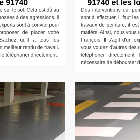
e 91740
91740 et les l
e sur le sol. Cela est dû au
Des interventions qui perm
xposées à des agressions. Il
sont à effectuer. Il faut l
 experts sont à convier pour
travaux de peinture, il es
proposer de placer votre
matière. Ainsi, nous vous
 Sachez qu'il a tous les
François. Il s'agit d'un e
 meilleur rendu de travail.
vous voulez d'autres des 
z le téléphoner directement.
téléphoner directement.
nécessaire de débourser de