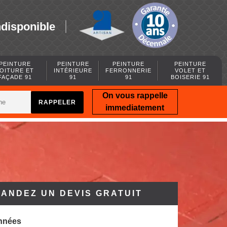
ndisponible
PEINTURE
PEINTURE
PEINTURE
PEINTURE
OITURE ET
INTÉRIEURE
FERRONNERIE
VOLET ET
FAÇADE 91
91
91
BOISERIE 91
On vous rappelle
immediatement
ANDEZ UN DEVIS GRATUIT
nnées