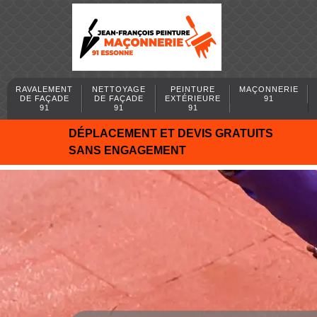
RAVALEMENT
NETTOYAGE
PEINTURE
MAÇONNERIE
DE FAÇADE
DE FAÇADE
EXTÉRIEURE
91
91
91
91
DÉPLACEMENT ET DEVIS GRATUITS
SANS ENGAGEMENT