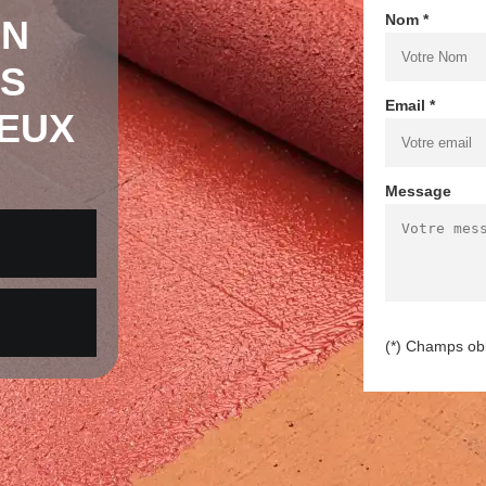
Nom *
EN
LS
Email *
EUX
Message
(*) Champs obl