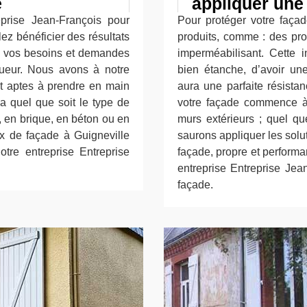
é
appliquer une
eprise Jean-François pour
Pour protéger votre façade
ez bénéficier des résultats
produits, comme : des prod
ec vos besoins et demandes
imperméabilisant. Cette i
gueur. Nous avons à notre
bien étanche, d’avoir une
nt aptes à prendre en main
aura une parfaite résista
a quel que soit le type de
votre façade commence à 
, en brique, en béton ou en
murs extérieurs ; quel qu
ux de façade à Guigneville
saurons appliquer les solu
re entreprise Entreprise
façade, propre et performan
entreprise Entreprise Jea
façade.