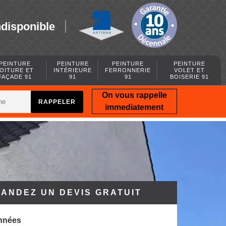
ndisponible
PEINTURE
PEINTURE
PEINTURE
PEINTURE
OITURE ET
INTÉRIEURE
FERRONNERIE
VOLET ET
FAÇADE 91
91
91
BOISERIE 91
On vous rappelle
immediatement
ANDEZ UN DEVIS GRATUIT
nnées