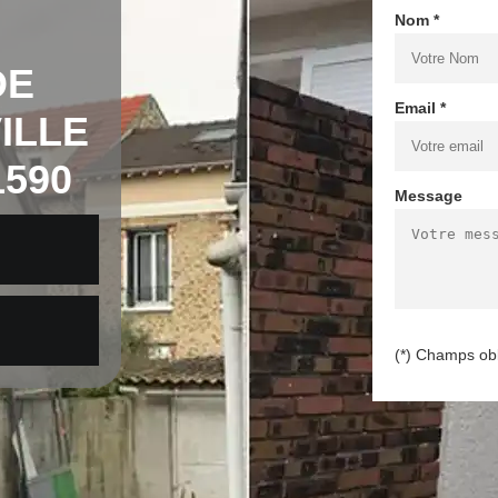
Nom *
DE
Email *
ILLE
590
Message
(*) Champs obl