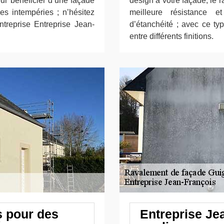
our bénéficier d’une façade
design à votre façade, le 
ses intempéries ; n’hésitez
meilleure résistance e
ntreprise Entreprise Jean-
d’étanchéité ; avec ce ty
entre différents finitions.
s pour des
Entreprise Je