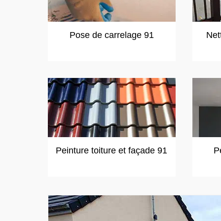
Pose de carrelage 91
Net
Peinture toiture et façade 91
P