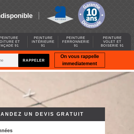
ndisponible
PEINTURE
PEINTURE
PEINTURE
PEINTURE
OITURE ET
INTÉRIEURE
FERRONNERIE
VOLET ET
FAÇADE 91
91
91
BOISERIE 91
On vous rappelle
immediatement
ANDEZ UN DEVIS GRATUIT
nnées