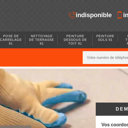
indisponible
i
POSE DE
NETTOYAGE
PEINTURE
PEINTURE
CARRELAGE
DE TERRASSE
DESSOUS DE
SOLS 91
T
91
91
TOIT 91
DEM
Vos coordo