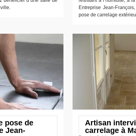
z bénéficier d’une salle de
résistant à l’humidité, à l
ille.
Entreprise Jean-François,
pose de carrelage extérieur
e pose de
Artisan interv
e Jean-
carrelage à Ma