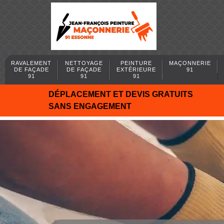
RAVALEMENT
NETTOYAGE
PEINTURE
MAÇONNERIE
DE FAÇADE
DE FAÇADE
EXTÉRIEURE
91
91
91
91
DÉPLACEMENT ET DEVIS GRATUITS
SANS ENGAGEMENT