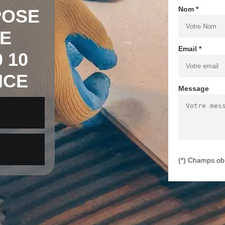
Nom *
POSE
E
Email *
 10
NCE
Message
(*) Champs obl