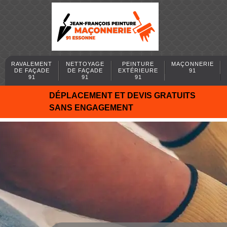
RAVALEMENT
NETTOYAGE
PEINTURE
MAÇONNERIE
DE FAÇADE
DE FAÇADE
EXTÉRIEURE
91
91
91
91
DÉPLACEMENT ET DEVIS GRATUITS
SANS ENGAGEMENT