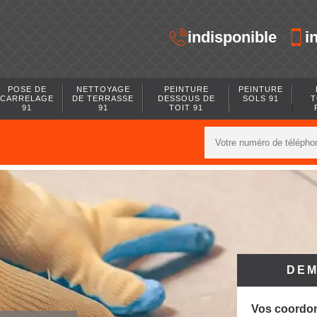
indisponible
i
POSE DE
NETTOYAGE
PEINTURE
PEINTURE
CARRELAGE
DE TERRASSE
DESSOUS DE
SOLS 91
T
91
91
TOIT 91
DEM
Vos coordo