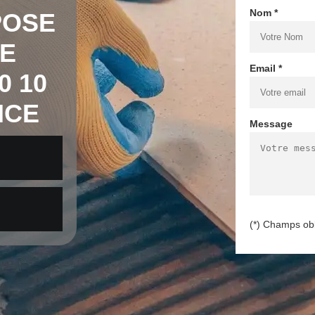
Nom *
POSE
E
Email *
0 10
NCE
Message
(*) Champs obl