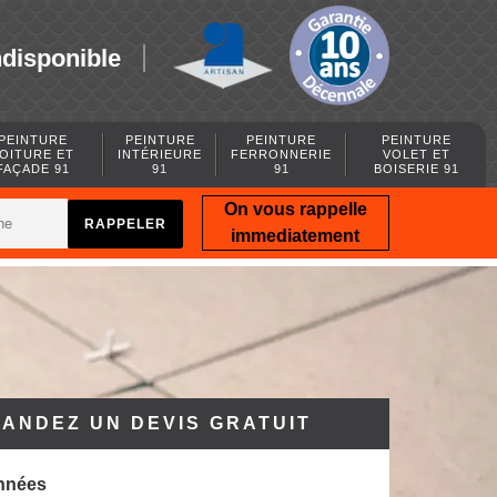
ndisponible
PEINTURE
PEINTURE
PEINTURE
PEINTURE
OITURE ET
INTÉRIEURE
FERRONNERIE
VOLET ET
FAÇADE 91
91
91
BOISERIE 91
On vous rappelle
immediatement
ANDEZ UN DEVIS GRATUIT
nnées