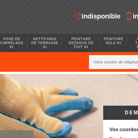
indisponible
i
POSE DE
NETTOYAGE
PEINTURE
PEINTURE
CARRELAGE
DE TERRASSE
DESSOUS DE
SOLS 91
T
91
91
TOIT 91
DEM
Vos coordo