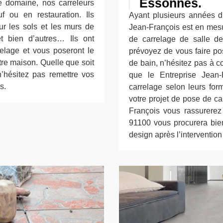
Essonnes.
e domaine, nos carreleurs
f ou en restauration. Ils
Ayant plusieurs années d
ur les sols et les murs de
Jean-François est en mes
et bien d’autres… Ils ont
de carrelage de salle d
relage et vous poseront le
prévoyez de vous faire po
tre maison. Quelle que soit
de bain, n’hésitez pas à c
n’hésitez pas remettre vos
que le Entreprise Jean
s.
carrelage selon leurs form
votre projet de pose de ca
François vous rassurerez
91100 vous procurera bien
design après l’interventio