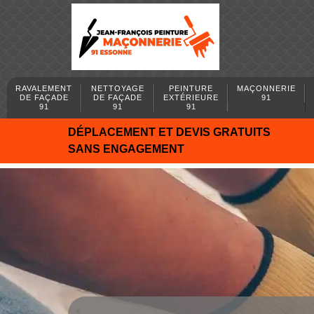
RAVALEMENT
NETTOYAGE
PEINTURE
MAÇONNERIE
DE FAÇADE
DE FAÇADE
EXTÉRIEURE
91
91
91
91
DÉPLACEMENT ET DEVIS GRATUITS
SANS ENGAGEMENT