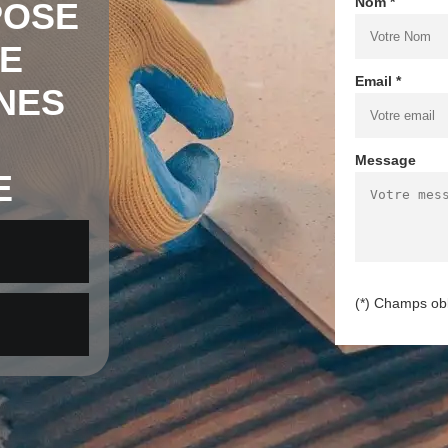
Nom *
POSE
E
Email *
NES
Message
E
(*) Champs obl