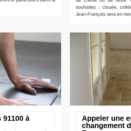
de chêne ou de hêtre. 
souhaitez : clouée, collé
Jean-François sera en mesu
s 91100 à
Appeler une e
changement de