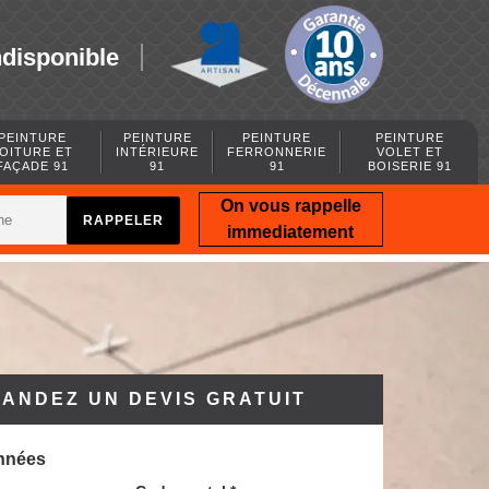
ndisponible
PEINTURE
PEINTURE
PEINTURE
PEINTURE
OITURE ET
INTÉRIEURE
FERRONNERIE
VOLET ET
FAÇADE 91
91
91
BOISERIE 91
On vous rappelle
immediatement
ANDEZ UN DEVIS GRATUIT
nnées