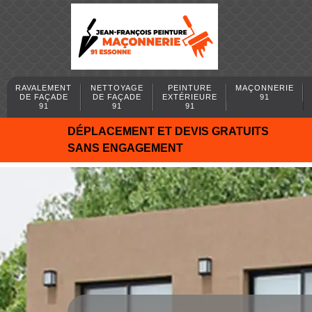
RAVALEMENT
NETTOYAGE
PEINTURE
MAÇONNERIE
DE FAÇADE
DE FAÇADE
EXTÉRIEURE
91
91
91
91
DÉPLACEMENT ET DEVIS GRATUITS
SANS ENGAGEMENT