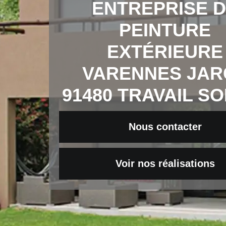
ENTREPRISE 
PEINTURE
EXTÉRIEURE
VARENNES JAR
91480 TRAVAIL S
Nous contacter
Voir nos réalisations