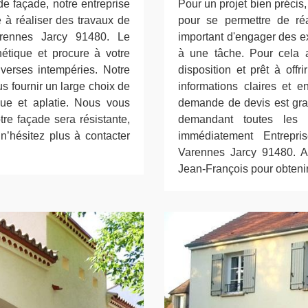
e façade, notre entreprise
Pour un projet bien précis
e à réaliser des travaux de
pour se permettre de réa
arennes Jarcy 91480. Le
important d'engager des ex
hétique et procure à votre
à une tâche. Pour cela a
verses intempéries. Notre
disposition et prêt à off
s fournir un large choix de
informations claires et e
tique et aplatie. Nous vous
demande de devis est gra
tre façade sera résistante,
demandant toutes les i
 n’hésitez plus à contacter
immédiatement Entrepri
Varennes Jarcy 91480. Ai
Jean-François pour obtenir 