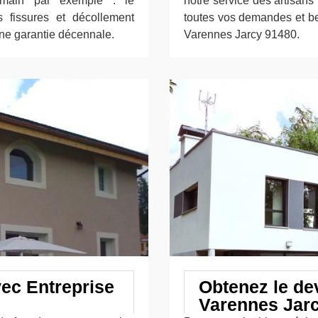
main par exemple : le
notre service des artisans
 fissures et décollement
toutes vos demandes et bes
ne garantie décennale.
Varennes Jarcy 91480.
vec Entreprise
Obtenez le dev
Varennes Jar