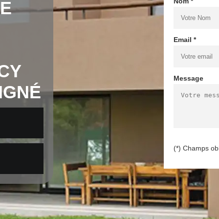
Nom *
DE
Email *
CY
Message
OIGNÉ
(*) Champs obl