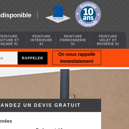
ndisponible
PEINTURE
PEINTURE
PEINTURE
PEINTURE
OITURE ET
INTÉRIEURE
FERRONNERIE
VOLET ET
FAÇADE 91
91
91
BOISERIE 91
On vous rappelle
immediatement
ANDEZ UN DEVIS GRATUIT
nnées