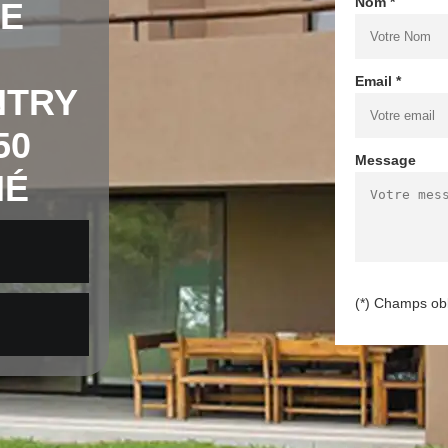
Nom *
DE
Email *
NTRY
50
Message
NÉ
(*) Champs obl