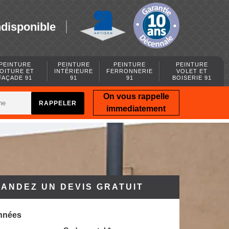
ndisponible
PEINTURE
PEINTURE
PEINTURE
PEINTURE
OITURE ET
INTÉRIEURE
FERRONNERIE
VOLET ET
FAÇADE 91
91
91
BOISERIE 91
On vous rappelle
immediatement
ANDEZ UN DEVIS GRATUIT
nnées