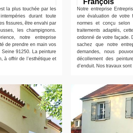
François
st la plus touchée par les
Notre entreprise Entrepr
intempéries durant toute
une évaluation de votre 
es fissures, être envahi par
normes et conçu selon l
usses, les champignons.
traitements adaptés, cet
ience, notre entreprise
ordonné de votre façade. 
ité de prendre en main vos
sachez que notre entre
r Seine 91250. La peinture
demandes, nous pouvo
 à offrir de l’esthétique et
décollement des peintur
d’enduit. Nos travaux son