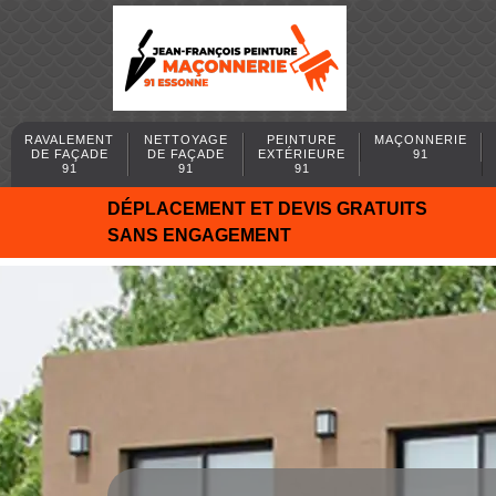
RAVALEMENT
NETTOYAGE
PEINTURE
MAÇONNERIE
DE FAÇADE
DE FAÇADE
EXTÉRIEURE
91
91
91
91
DÉPLACEMENT ET DEVIS GRATUITS
SANS ENGAGEMENT