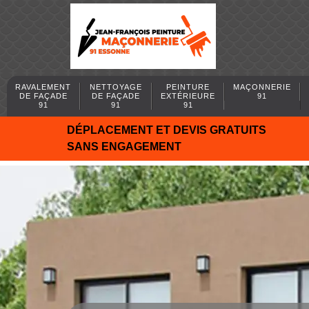
RAVALEMENT
NETTOYAGE
PEINTURE
MAÇONNERIE
DE FAÇADE
DE FAÇADE
EXTÉRIEURE
91
91
91
91
DÉPLACEMENT ET DEVIS GRATUITS
SANS ENGAGEMENT