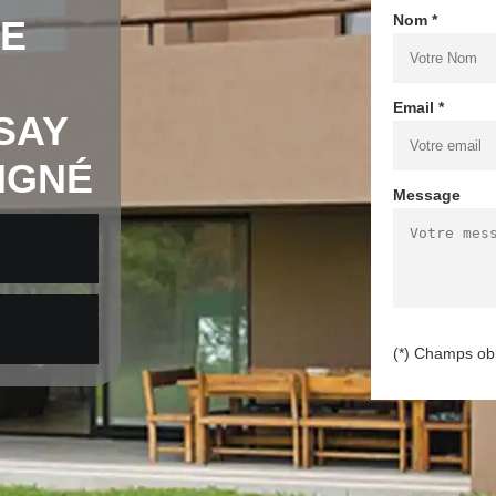
Nom *
DE
Email *
SAY
OIGNÉ
Message
(*) Champs obl