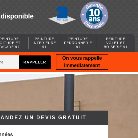
ndisponible
PEINTURE
PEINTURE
PEINTURE
PEINTURE
OITURE ET
INTÉRIEURE
FERRONNERIE
VOLET ET
FAÇADE 91
91
91
BOISERIE 91
On vous rappelle
immediatement
ANDEZ UN DEVIS GRATUIT
nnées