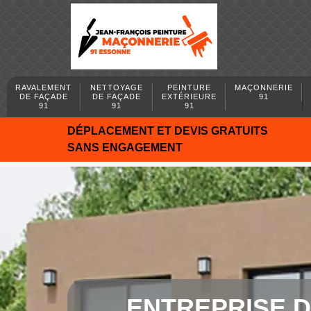
RAVALEMENT
NETTOYAGE
PEINTURE
MAÇONNERIE
DE FAÇADE
DE FAÇADE
EXTÉRIEURE
91
91
91
91
DÉPLACEMENT ET DEVIS GRATUITS
SANS ENGAGEMENT
ENTREPRISE 