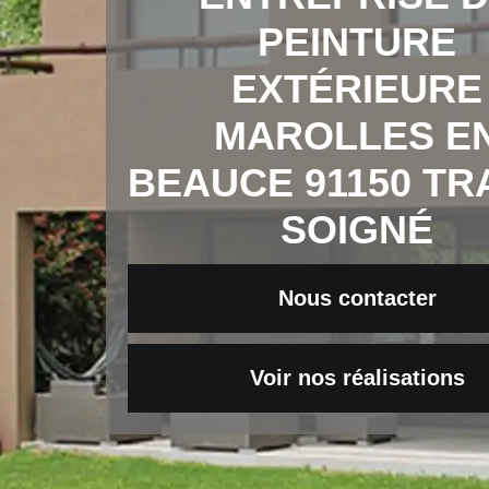
PEINTURE
EXTÉRIEURE
MAROLLES E
BEAUCE 91150 TR
SOIGNÉ
Nous contacter
Voir nos réalisations