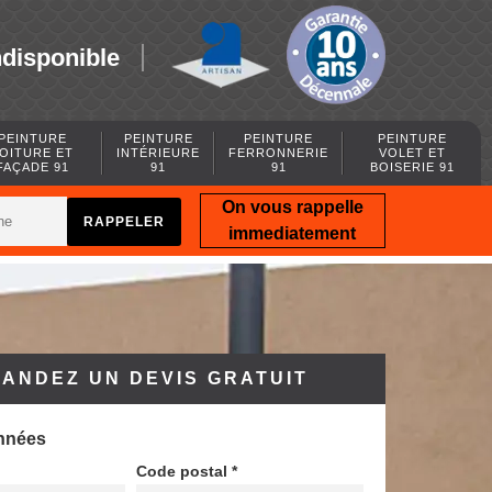
ndisponible
PEINTURE
PEINTURE
PEINTURE
PEINTURE
OITURE ET
INTÉRIEURE
FERRONNERIE
VOLET ET
FAÇADE 91
91
91
BOISERIE 91
On vous rappelle
immediatement
ANDEZ UN DEVIS GRATUIT
nnées
Code postal *