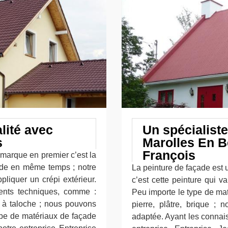
lité avec
Un spécialiste
s
Marolles En B
François
emarque en premier c’est la
çade en même temps ; notre
La peinture de façade est u
pliquer un crépi extérieur.
c’est cette peinture qui v
érents techniques, comme :
Peu importe le type de mat
ur à taloche ; nous pouvons
pierre, plâtre, brique ; 
ype de matériaux de façade
adaptée. Ayant les connai