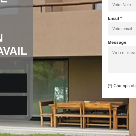
Email *
N
Message
AVAIL
(*) Champs obl