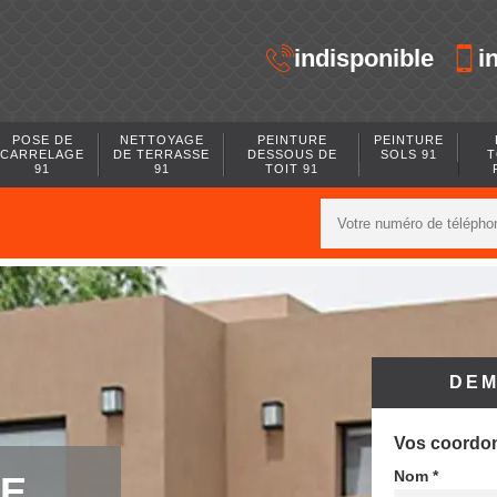
indisponible
i
POSE DE
NETTOYAGE
PEINTURE
PEINTURE
CARRELAGE
DE TERRASSE
DESSOUS DE
SOLS 91
T
91
91
TOIT 91
DEM
Vos coordo
Nom *
DE