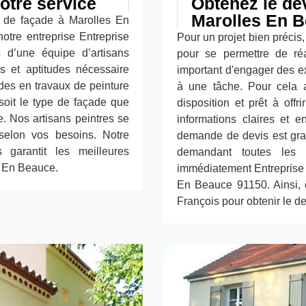
otre service
Obtenez le dev
Marolles En 
e de façade à Marolles En
tre entreprise Entreprise
Pour un projet bien précis
s d’une équipe d’artisans
pour se permettre de réa
es et aptitudes nécessaire
important d'engager des ex
des en travaux de peinture
à une tâche. Pour cela a
 soit le type de façade que
disposition et prêt à off
re. Nos artisans peintres se
informations claires et e
 selon vos besoins. Notre
demande de devis est gra
 garantit les meilleures
demandant toutes les i
s En Beauce.
immédiatement Entreprise 
En Beauce 91150. Ainsi, 
François pour obtenir le de