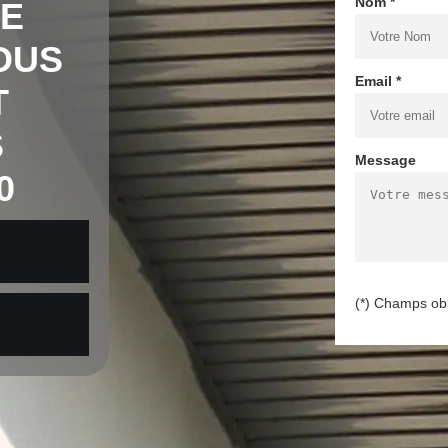
Nom *
DE
OUS
Email *
T
S
Message
0
(*) Champs obl