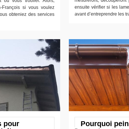
mesureront, découperont p
t où vous trouver. Alors,
ensuite vérifier si les l
n-François si vous voulez
avant d’entreprendre les tr
vous obteniez des services
s pour
Pourquoi pein