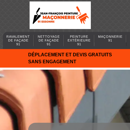
RAVALEMENT
NETTOYAGE
PEINTURE
MAÇONNERIE
DE FAÇADE
DE FAÇADE
EXTÉRIEURE
91
91
91
91
DÉPLACEMENT ET DEVIS GRATUITS
SANS ENGAGEMENT