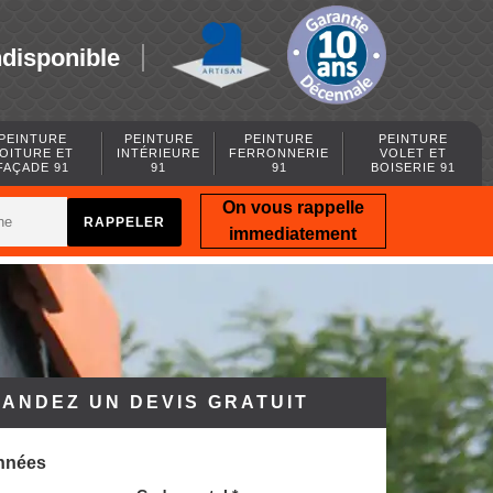
ndisponible
PEINTURE
PEINTURE
PEINTURE
PEINTURE
OITURE ET
INTÉRIEURE
FERRONNERIE
VOLET ET
FAÇADE 91
91
91
BOISERIE 91
On vous rappelle
immediatement
ANDEZ UN DEVIS GRATUIT
nnées