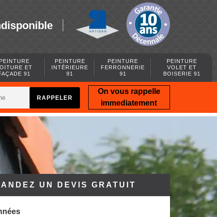
ndisponible
PEINTURE
PEINTURE
PEINTURE
PEINTURE
OITURE ET
INTÉRIEURE
FERRONNERIE
VOLET ET
FAÇADE 91
91
91
BOISERIE 91
On vous rappelle
immediatement
ANDEZ UN DEVIS GRATUIT
nnées