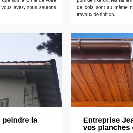
 que soit la forme de votre
puis de fixeront les lames 
ue vous avez, nous saurons
de bois sont au même ni
travaux de finition.
 peindre la
Entreprise Je
vos planches 