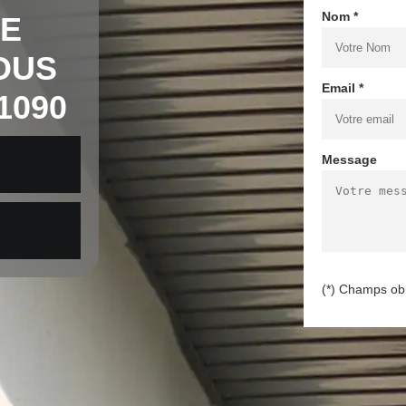
Nom *
DE
OUS
Email *
1090
Message
(*) Champs obl