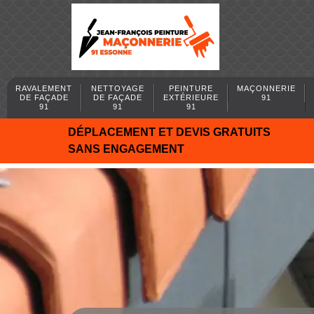
RAVALEMENT
NETTOYAGE
PEINTURE
MAÇONNERIE
DE FAÇADE
DE FAÇADE
EXTÉRIEURE
91
91
91
91
DÉPLACEMENT ET DEVIS GRATUITS
SANS ENGAGEMENT