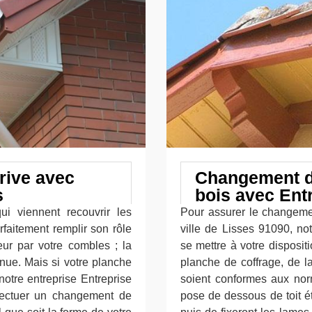
rive avec
Changement de
s
bois avec Ent
i viennent recouvrir les
Pour assurer le changemen
rfaitement remplir son rôle
ville de Lisses 91090, no
eur par votre combles ; la
se mettre à votre disposit
enue. Mais si votre planche
planche de coffrage, de l
notre entreprise Entreprise
soient conformes aux norm
ffectuer un changement de
pose de dessous de toit é