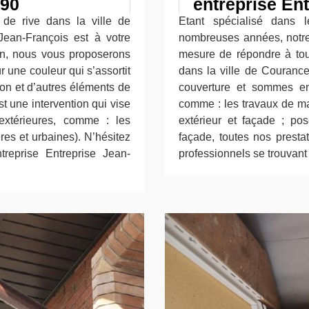
490
entreprise En
de rive dans la ville de
Etant spécialisé dans 
Jean-François est à votre
nombreuses années, notre 
ion, nous vous proposerons
mesure de répondre à tous
ur une couleur qui s’assortit
dans la ville de Couranc
son et d’autres éléments de
couverture et sommes en
st une intervention qui vise
comme : les travaux de ma
extérieures, comme : les
extérieur et façade ; po
res et urbaines). N’hésitez
façade, toutes nos presta
ntreprise Entreprise Jean-
professionnels se trouvan