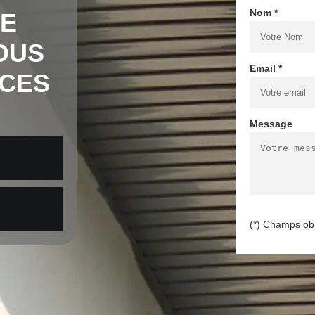
Nom *
DE
OUS
Email *
NCES
Message
(*) Champs obl