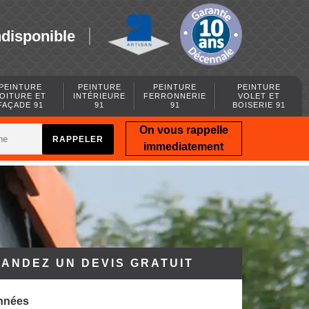
ndisponible
PEINTURE
PEINTURE
PEINTURE
PEINTURE
OITURE ET
INTÉRIEURE
FERRONNERIE
VOLET ET
FAÇADE 91
91
91
BOISERIE 91
On vous rappelle
immediatement
ANDEZ UN DEVIS GRATUIT
nnées