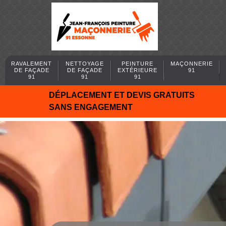
RAVALEMENT
NETTOYAGE
PEINTURE
MAÇONNERIE
DE FAÇADE
DE FAÇADE
EXTÉRIEURE
91
91
91
91
DÉPLACEMENT ET DEVIS GRATUITS
SANS ENGAGEMENT