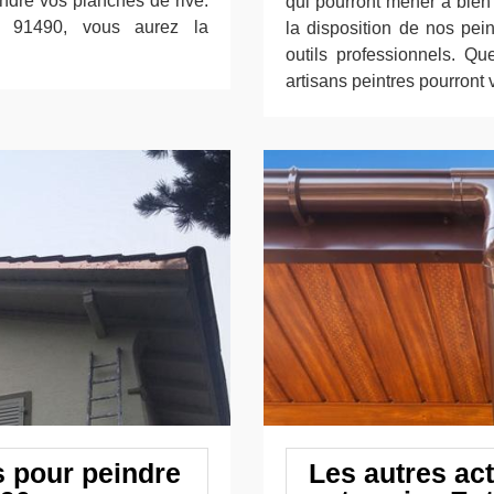
ndre vos planches de rive.
qui pourront mener à bien 
e 91490, vous aurez la
la disposition de nos pe
outils professionnels. Q
artisans peintres pourront v
s pour peindre
Les autres act