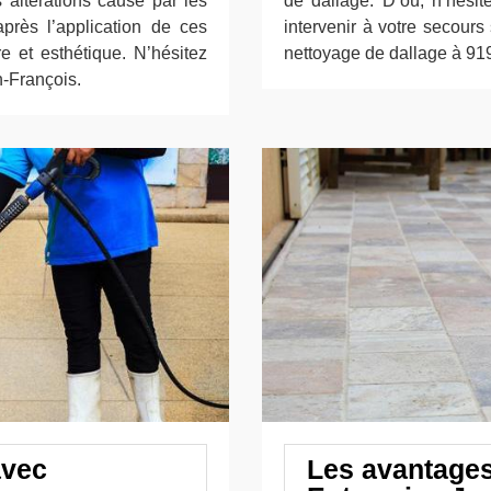
s altérations causé par les
de dallage. D’où, n’hésit
près l’application de ces
intervenir à votre secours
re et esthétique. N’hésitez
nettoyage de dallage à 91
n-François.
avec
Les avantages