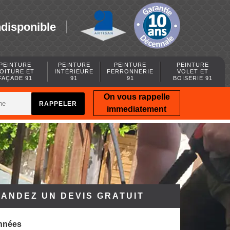
ndisponible
PEINTURE
PEINTURE
PEINTURE
PEINTURE
OITURE ET
INTÉRIEURE
FERRONNERIE
VOLET ET
FAÇADE 91
91
91
BOISERIE 91
On vous rappelle
immediatement
ANDEZ UN DEVIS GRATUIT
nnées