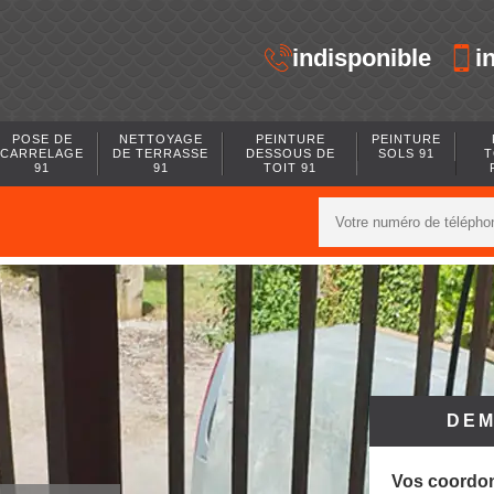
indisponible
i
POSE DE
NETTOYAGE
PEINTURE
PEINTURE
CARRELAGE
DE TERRASSE
DESSOUS DE
SOLS 91
T
91
91
TOIT 91
DEM
Vos coordo