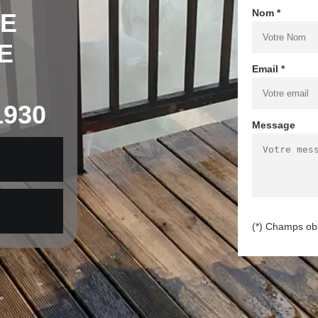
Nom *
DE
E
Email *
930
Message
(*) Champs obl