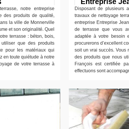
s
Entreprise Je
rrasse, notre entreprise
Disposant de plusieurs 
e des produits de qualité,
travaux de nettoyage terr
ans la ville de Monnerville
entreprise Entreprise Jean
me et son originalité. Quel
de terrasse que vous av
tre terrasse : béton, bois,
adaptée à votre besoin e
 utiliser que des produits
procurerons d’excellent con
te pour les matériaux qui
soit un vrai succès. Vous 
z en toute quiétude à notre
des produits que nous uti
toyage de votre terrasse à
François est certifiée 
effectuons sont accompagn