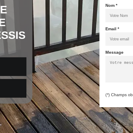
Nom *
DE
E
Email *
SSIS
Message
(*) Champs obl