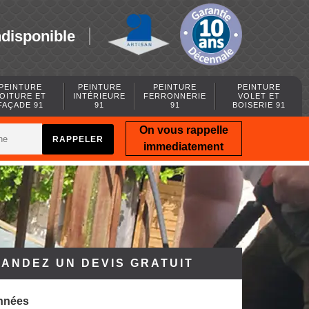
ndisponible
PEINTURE
PEINTURE
PEINTURE
PEINTURE
OITURE ET
INTÉRIEURE
FERRONNERIE
VOLET ET
FAÇADE 91
91
91
BOISERIE 91
On vous rappelle
immediatement
ANDEZ UN DEVIS GRATUIT
nnées