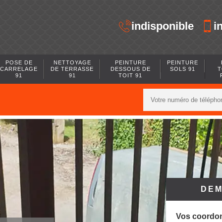
indisponible
i
POSE DE
NETTOYAGE
PEINTURE
PEINTURE
CARRELAGE
DE TERRASSE
DESSOUS DE
SOLS 91
T
91
91
TOIT 91
DEM
Vos coordo