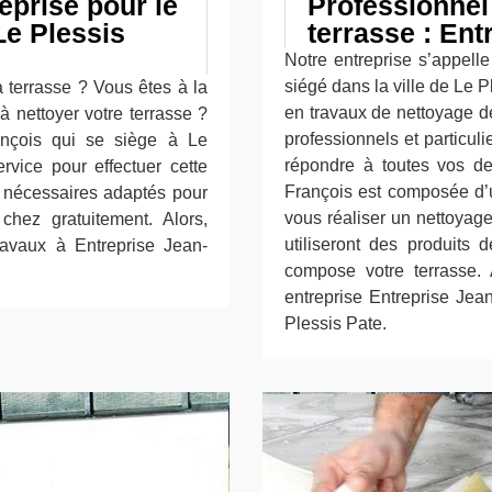
eprise pour le
Professionnel
Le Plessis
terrasse : Ent
Notre entreprise s’appelle
siégé dans la ville de Le
a terrasse ? Vous êtes à la
en travaux de nettoyage d
à nettoyer votre terrasse ?
professionnels et particu
rançois qui se siège à Le
répondre à toutes vos de
rvice pour effectuer cette
François est composée d’u
ux nécessaires adaptés pour
vous réaliser un nettoyage
hez gratuitement. Alors,
utiliseront des produits 
ravaux à Entreprise Jean-
compose votre terrasse. 
entreprise Entreprise Jean
Plessis Pate.