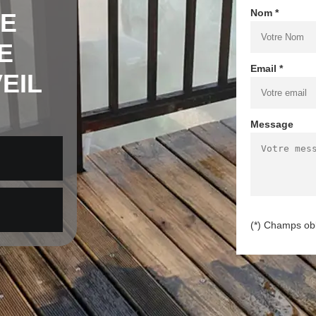
Nom *
DE
E
Email *
EIL
Message
(*) Champs obl