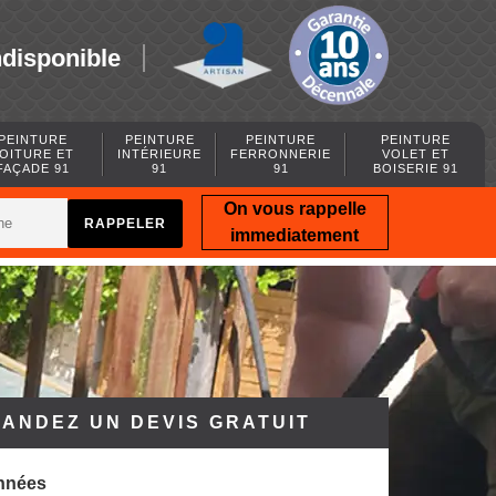
ndisponible
PEINTURE
PEINTURE
PEINTURE
PEINTURE
OITURE ET
INTÉRIEURE
FERRONNERIE
VOLET ET
FAÇADE 91
91
91
BOISERIE 91
On vous rappelle
immediatement
ANDEZ UN DEVIS GRATUIT
nnées