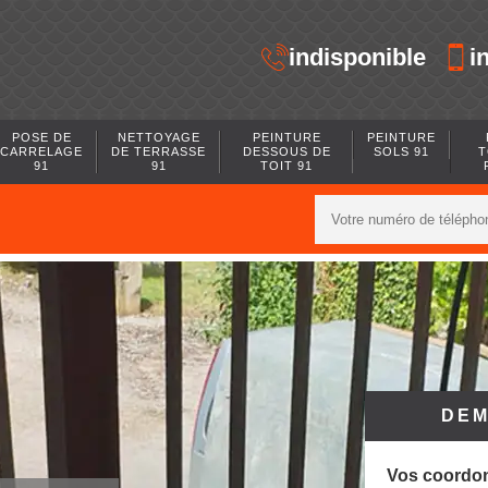
indisponible
i
POSE DE
NETTOYAGE
PEINTURE
PEINTURE
CARRELAGE
DE TERRASSE
DESSOUS DE
SOLS 91
T
91
91
TOIT 91
DEM
Vos coordo