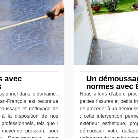
s avec
Un démoussag
s
normes avec E
fessionnel dans le domaine ;
Nous allons d’abord proc
ean-François est reconnue
petites fissures et petits 
émoussage et nettoyage de
de procéder à un démoussa
 à la disposition de nos
; cette intervention perm
professionnels, tels que :
extérieur esthétique, pr
à moyenne pression, pour
démousser votre dallag