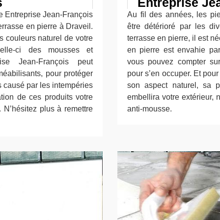
s
Entreprise Je
se Entreprise Jean-François
Au fil des années, les pie
errasse en pierre à Draveil.
être détérioré par les di
s couleurs naturel de votre
terrasse en pierre, il est n
celle-ci des mousses et
en pierre est envahie par
rise Jean-François peut
vous pouvez compter sur 
méabilisants, pour protéger
pour s’en occuper. Et pour
ns causé par les intempéries
son aspect naturel, sa p
tion de ces produits votre
embellira votre extérieur, 
. N’hésitez plus à remettre
anti-mousse.