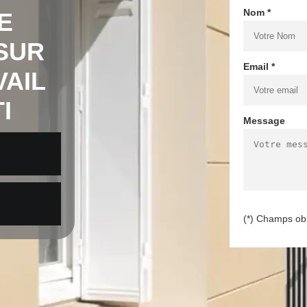
Nom *
E
SUR
Email *
VAIL
I
Message
(*) Champs obl