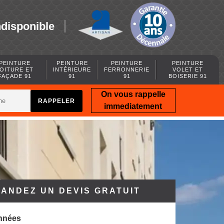
ndisponible
PEINTURE
PEINTURE
PEINTURE
PEINTURE
OITURE ET
INTÉRIEURE
FERRONNERIE
VOLET ET
FAÇADE 91
91
91
BOISERIE 91
On vous rappelle
immediatement
ANDEZ UN DEVIS GRATUIT
nnées