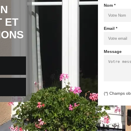
Nom *
EN
 ET
Email *
MONS
Message
(*) Champs obl