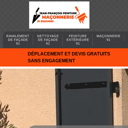
RAVALEMENT
NETTOYAGE
PEINTURE
MAÇONNERIE
DE FAÇADE
DE FAÇADE
EXTÉRIEURE
91
91
91
91
DÉPLACEMENT ET DEVIS GRATUITS
SANS ENGAGEMENT