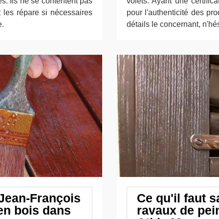
s. Ils ne se contentent pas
volets. Ayant une certifi
t les répare si nécessaires
pour l'authenticité des pr
e.
détails le concernant, n'hé
 Jean-François
Ce qu'il faut s
en bois dans
ravaux de pein