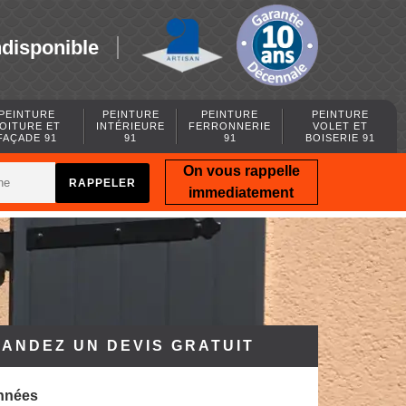
ndisponible
PEINTURE
PEINTURE
PEINTURE
PEINTURE
OITURE ET
INTÉRIEURE
FERRONNERIE
VOLET ET
FAÇADE 91
91
91
BOISERIE 91
On vous rappelle
immediatement
ANDEZ UN DEVIS GRATUIT
nnées