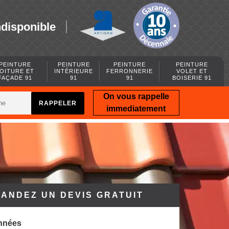
ndisponible
PEINTURE
PEINTURE
PEINTURE
PEINTURE
OITURE ET
INTÉRIEURE
FERRONNERIE
VOLET ET
FAÇADE 91
91
91
BOISERIE 91
On vous rappelle
immediatement
ANDEZ UN DEVIS GRATUIT
nnées