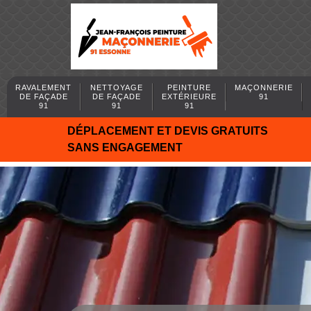
RAVALEMENT
NETTOYAGE
PEINTURE
MAÇONNERIE
DE FAÇADE
DE FAÇADE
EXTÉRIEURE
91
91
91
91
DÉPLACEMENT ET DEVIS GRATUITS
SANS ENGAGEMENT