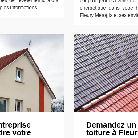
ypes de revêtements, alors
coup de jeune à votre mai
ples informations.
énergétique dans votre h
Fleury Merogis et ses envi
ntreprise
Demandez un d
dre votre
toiture à Fleu