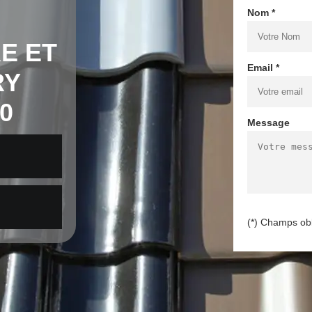
Nom *
E ET
Email *
RY
0
Message
(*) Champs obl