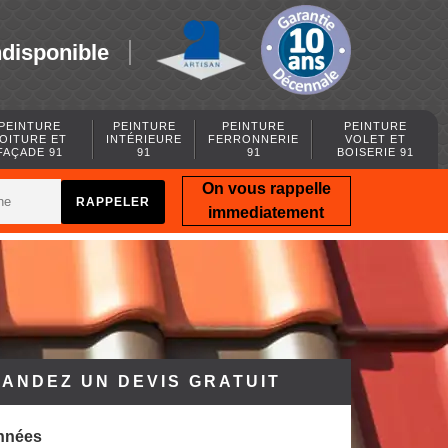
ndisponible
PEINTURE
PEINTURE
PEINTURE
PEINTURE
OITURE ET
INTÉRIEURE
FERRONNERIE
VOLET ET
FAÇADE 91
91
91
BOISERIE 91
On vous rappelle
immediatement
ANDEZ UN DEVIS GRATUIT
nnées