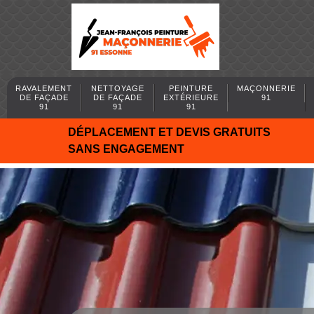
RAVALEMENT
NETTOYAGE
PEINTURE
MAÇONNERIE
DE FAÇADE
DE FAÇADE
EXTÉRIEURE
91
91
91
91
DÉPLACEMENT ET DEVIS GRATUITS
SANS ENGAGEMENT