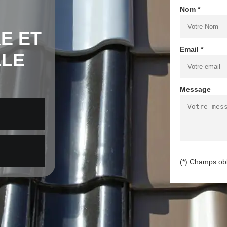
Nom *
E ET
Email *
LLE
Message
(*) Champs obl