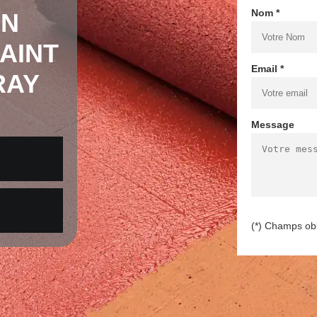
Nom *
EN
AINT
Email *
RAY
Message
(*) Champs obl