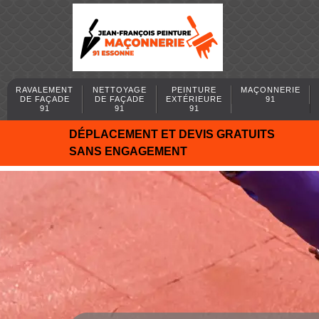
RAVALEMENT
NETTOYAGE
PEINTURE
MAÇONNERIE
DE FAÇADE
DE FAÇADE
EXTÉRIEURE
91
91
91
91
DÉPLACEMENT ET DEVIS GRATUITS
SANS ENGAGEMENT