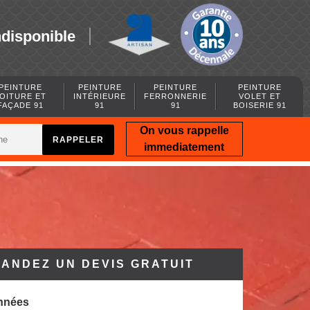
ndisponible
PEINTURE
PEINTURE
PEINTURE
PEINTURE
OITURE ET
INTÉRIEURE
FERRONNERIE
VOLET ET
FAÇADE 91
91
91
BOISERIE 91
On vous rappelle
immediatement
ANDEZ UN DEVIS GRATUIT
nnées