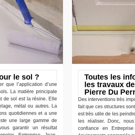
our le sol ?
Toutes les inf
les travaux de
er que l’application d’une
Pierre Du Per
ols. La matière principale
 de sol est la résine. Elle
Des interventions très impo
elage, métal ou autres. La
fait que ces structures son
ions quotidiennes et a une
est très utile de les peind
 existe une large gamme de
les réaliser. Donc, nou
ous garantir un résultat
confiance en Entreprise
ppeler Entreprise Jean-