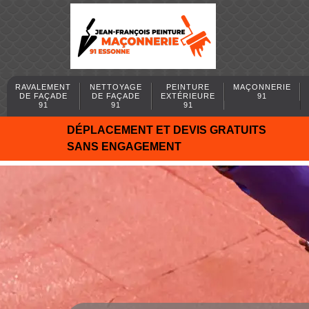
RAVALEMENT
NETTOYAGE
PEINTURE
MAÇONNERIE
DE FAÇADE
DE FAÇADE
EXTÉRIEURE
91
91
91
91
DÉPLACEMENT ET DEVIS GRATUITS
SANS ENGAGEMENT