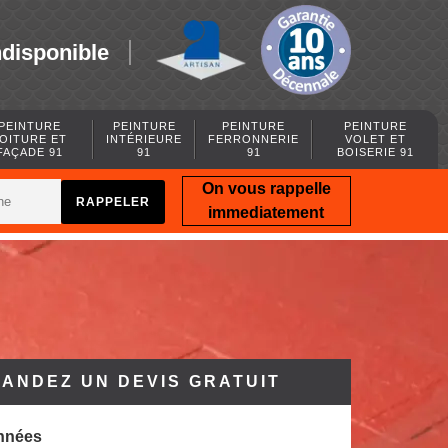
ndisponible
PEINTURE
PEINTURE
PEINTURE
PEINTURE
OITURE ET
INTÉRIEURE
FERRONNERIE
VOLET ET
FAÇADE 91
91
91
BOISERIE 91
On vous rappelle
immediatement
ANDEZ UN DEVIS GRATUIT
nnées