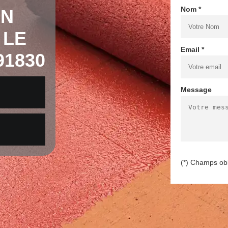
Nom *
EN
 LE
Email *
91830
Message
(*) Champs obl