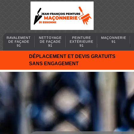
RAVALEMENT
NETTOYAGE
PEINTURE
MAÇONNERIE
DE FAÇADE
DE FAÇADE
EXTÉRIEURE
91
91
91
91
DÉPLACEMENT ET DEVIS GRATUITS
SANS ENGAGEMENT