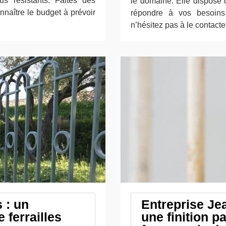
s résistants. Faites dès
le domaine. Elle dispose 
naître le budget à prévoir
répondre à vos besoins.
n’hésitez pas à le contacte
 : un
Entreprise Je
 ferrailles
une finition p