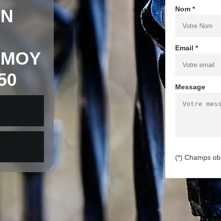
Nom *
EN
Email *
RMOY
50
Message
(*) Champs obl