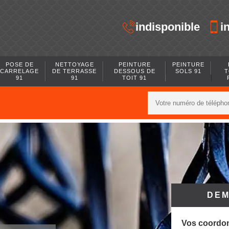
indisponible
i
POSE DE
NETTOYAGE
PEINTURE
PEINTURE
CARRELAGE
DE TERRASSE
DESSOUS DE
SOLS 91
T
91
91
TOIT 91
DEM
Vos coordo