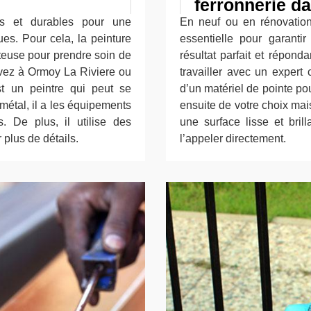
ferronnerie d
des et durables pour une
En neuf ou en rénovation,
ues. Pour cela, la peinture
essentielle pour garantir
ûteuse pour prendre soin de
résultat parfait et répond
uvez à Ormoy La Riviere ou
travailler avec un expert
st un peintre qui peut se
d’un matériel de pointe po
u métal, il a les équipements
ensuite de votre choix mais
. De plus, il utilise des
une surface lisse et bril
 plus de détails.
l’appeler directement.