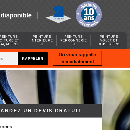
ndisponible
PEINTURE
PEINTURE
PEINTURE
PEINTURE
OITURE ET
INTÉRIEURE
FERRONNERIE
VOLET ET
FAÇADE 91
91
91
BOISERIE 91
On vous rappelle
immediatement
ANDEZ UN DEVIS GRATUIT
nnées